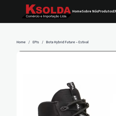
Home
Sobre Nós
Produtos
EP
Home
/
EPIs
/
Bota Hybrid Future – Estival