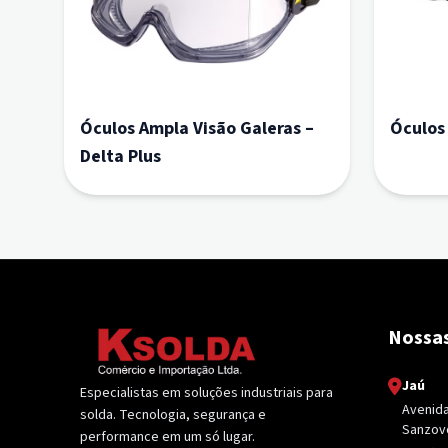
Óculos Ampla Visão Galeras –
Óculos
Delta Plus
Nossas
Jaú
Especialistas em soluções industriais para
Avenida 
solda. Tecnologia, segurança e
Sanzovo
performance em um só lugar.