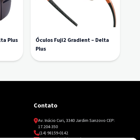
ta Plus
Óculos Fuji2 Gradient – Delta
Plus
Contato
Av. Inácio Curi, 3340 Jardim Sanzovo CEP:
17.204-350
(14) 98159-0142
contato@ksolda.com.br