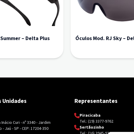
 Summer – Delta Plus
Óculos Mod. RJ Sky – Del
 Unidades
Representantes
Piracicaba
Tel.: (19) 3377-9762
Inácio Curi - nº 3340 - Jardim
Sertãozinho
 - Jaú - SP - CEP: 17204-350
Tel.: (16) 3945-9326