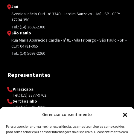
Jaú
Avenida Inácio Curi - nº 3340 - Jardim Sanzovo - Jaú - SP - CEP:
17204-350
Tel.: (14) 3602-2300
São Paulo
Rua Maria Aparecida Cardia - nº 81 - Vila Friburgo - São Paulo - SP -
CEP: 04781-065
Tel.: (14) 5698-2260
Representantes
Piracicaba
Tel.: (19) 3377-9762
Sertãozinho
Tel.: (16) 3945-9326
Gerenciar consentimento
Para proporcionar uma melhor experiência, usamos tecnologias como cookies
Contato
para armazenar e/ou acessar informações do dispositivo. O consentimento com