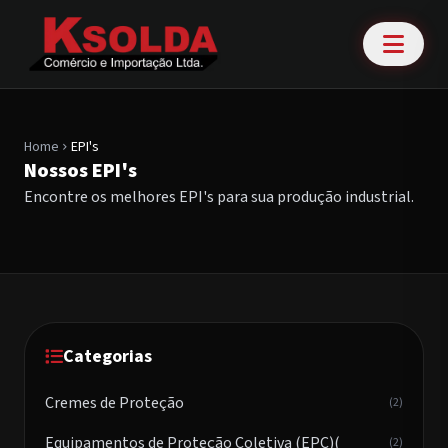
Home
EPI's
chevron_right
Nossos EPI's
Encontre os melhores EPI's para sua produção industrial.
Categorias
Cremes de Proteção
(2)
Equipamentos de Proteção Coletiva (EPC)(
(2)