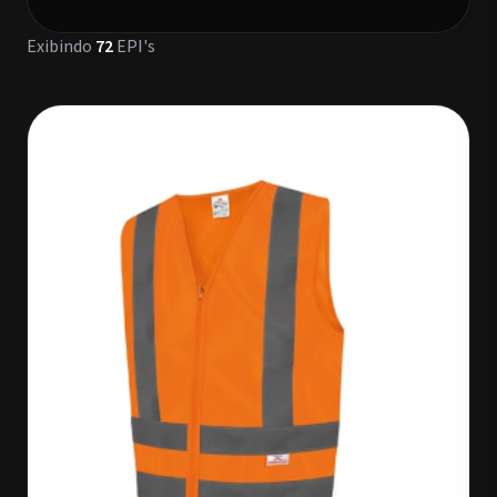
Exibindo
72
EPI's