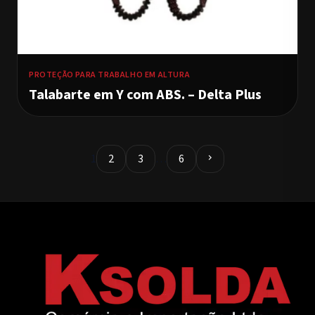
PROTEÇÃO PARA TRABALHO EM ALTURA
Talabarte em Y com ABS. – Delta Plus
1
2
3
…
6
chevron_right