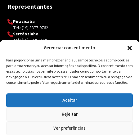
Representantes
Piracicaba
Tel.: (19) 3377-9762
Sertãozinho
Tel.: (16) 3945-9326
Gerenciar consentimento
Para proporcionar uma melhor experiência, usamos tecnologias como cookies
Contato
para armazenar e/ou acessar informações do dispositivo. O consentimento com
essas tecnologias nos permite processar dados como comportamento da
Av. Inácio Curi, 3340 Jardim Sanzovo CEP: 17.204-350
navegação ou IDs exclusivos neste site. O não consentimento ou a revogação do
consentimento pode afetar negativamente determinados recursos e funções.
(14) 98159-0142
contato@ksolda.com.br
Aceitar
Rejeitar
© 2026 Ksolda. Todos os direitos reservados. Site by
Tribox
Ver preferências
Política de Privacidade