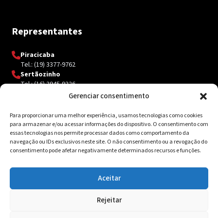
Representantes
Piracicaba
Tel.: (19) 3377-9762
Sertãozinho
Tel.: (16) 3945-9326
Gerenciar consentimento
Para proporcionar uma melhor experiência, usamos tecnologias como cookies
Contato
para armazenar e/ou acessar informações do dispositivo. O consentimento com
essas tecnologias nos permite processar dados como comportamento da
Av. Inácio Curi, 3340 Jardim Sanzovo CEP: 17.204-350
navegação ou IDs exclusivos neste site. O não consentimento ou a revogação do
consentimento pode afetar negativamente determinados recursos e funções.
(14) 98159-0142
contato@ksolda.com.br
Aceitar
Rejeitar