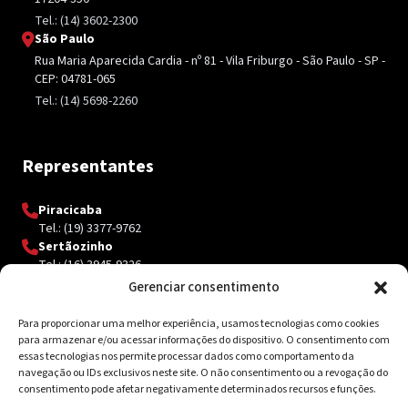
Tel.: (14) 3602-2300
São Paulo
Rua Maria Aparecida Cardia - nº 81 - Vila Friburgo - São Paulo - SP -
CEP: 04781-065
Tel.: (14) 5698-2260
Representantes
Piracicaba
Tel.: (19) 3377-9762
Sertãozinho
Tel.: (16) 3945-9326
Gerenciar consentimento
Para proporcionar uma melhor experiência, usamos tecnologias como cookies
Contato
para armazenar e/ou acessar informações do dispositivo. O consentimento com
essas tecnologias nos permite processar dados como comportamento da
Av. Inácio Curi, 3340 Jardim Sanzovo CEP: 17.204-350
navegação ou IDs exclusivos neste site. O não consentimento ou a revogação do
consentimento pode afetar negativamente determinados recursos e funções.
(14) 98159-0142