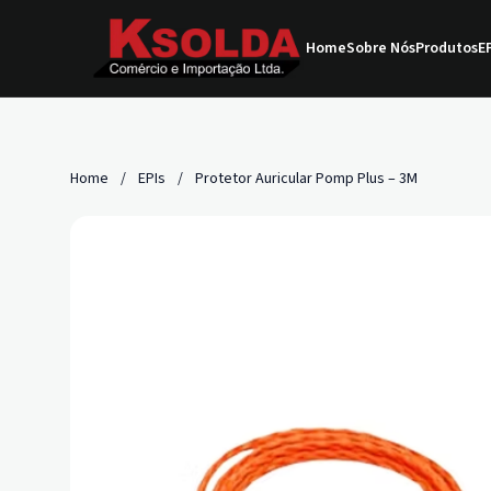
Home
Sobre Nós
Produtos
EP
Home
/
EPIs
/
Protetor Auricular Pomp Plus – 3M