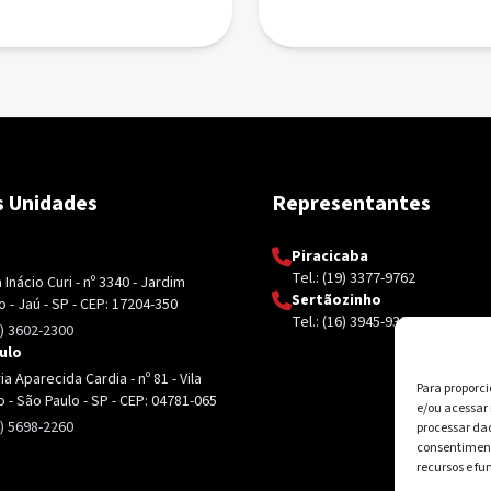
 Unidades
Representantes
Piracicaba
Tel.: (19) 3377-9762
Inácio Curi - nº 3340 - Jardim
Sertãozinho
 - Jaú - SP - CEP: 17204-350
Tel.: (16) 3945-9326
4) 3602-2300
ulo
a Aparecida Cardia - nº 81 - Vila
Para proporc
o - São Paulo - SP - CEP: 04781-065
e/ou acessar
4) 5698-2260
processar da
consentiment
recursos e fu