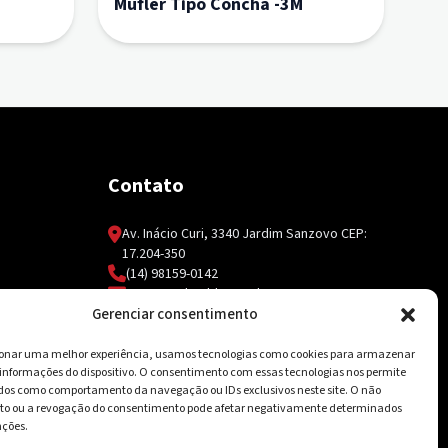
Mufler Tipo Concha -3M
Contato
Av. Inácio Curi, 3340 Jardim Sanzovo CEP:
17.204-350
(14) 98159-0142
contato@ksolda.com.br
Gerenciar consentimento
ionar uma melhor experiência, usamos tecnologias como cookies para armazenar
 informações do dispositivo. O consentimento com essas tecnologias nos permite
dos como comportamento da navegação ou IDs exclusivos neste site. O não
o ou a revogação do consentimento pode afetar negativamente determinados
nções.