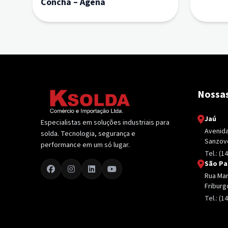
Concha – Agena
Nossas
Jaú
Especialistas em soluções industriais para
Avenida 
solda. Tecnologia, segurança e
Sanzovo
performance em um só lugar.
Tel.: (1
São Pa
Rua Mari
Friburg
Tel.: (1