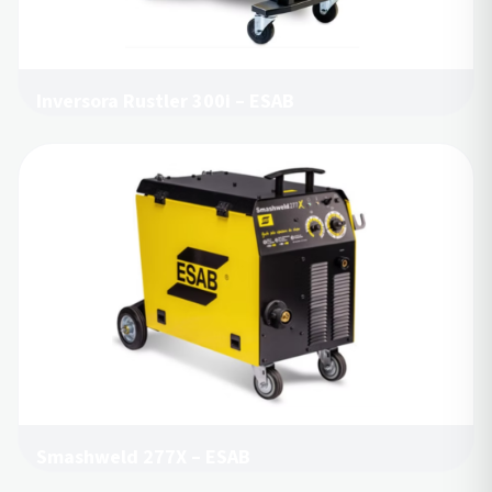
Inversora Rustler 300i – ESAB
Smashweld 277X – ESAB