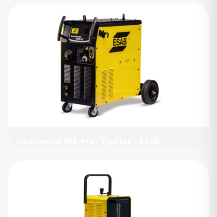
Smashweld 455 4×4 / TopFlex – ESAB