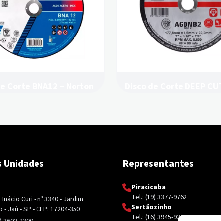
de Corte BNA12 – Norton
Disco de Corte DEEP CU
Icder
 Unidades
Representantes
Piracicaba
Tel.: (19) 3377-9762
Inácio Curi - nº 3340 - Jardim
Sertãozinho
 - Jaú - SP - CEP: 17204-350
Tel.: (16) 3945-9326