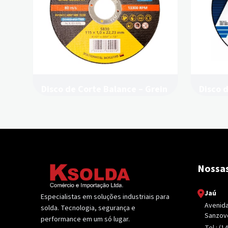
Disco de Corte Balance – Grein
Disco 
Nossas
Jaú
Especialistas em soluções industriais para
Avenida 
solda. Tecnologia, segurança e
Sanzovo
performance em um só lugar.