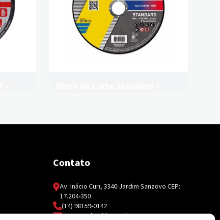
T –
Disco de Corte Standard –
Norton
Contato
Av. Inácio Curi, 3340 Jardim Sanzovo CEP:
17.204-350
(14) 98159-0142
contato@ksolda.com.br