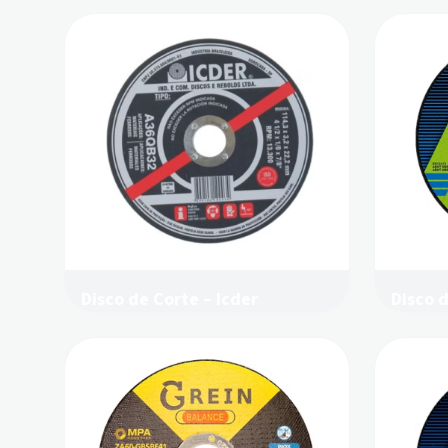
Disco de Corte – Icder
Disco 
Norton