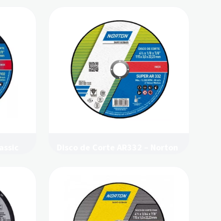
assic
Disco de Corte AR332 – Norton