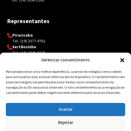
Tel.: (14) 5698-2260
Representantes
Piracicaba
Tel.: (19) 3377-9762
Sertãozinho
Tel.: (16) 3945-9326
Gerenciar consentimento
Para proporcionar uma melhor experiência, usamos tecnologias como cookies
Contato
para armazenar e/ou acessar informações do dispositivo. O consentimento com
essas tecnologias nos permite processar dados como comportamento da
Av. Inácio Curi, 3340 Jardim Sanzovo CEP: 17.204-350
navegação ou IDs exclusivos neste site. O não consentimento ou a revogação do
consentimento pode afetar negativamente determinados recursos e funções.
(14) 98159-0142
contato@ksolda.com.br
Aceitar
Rejeitar