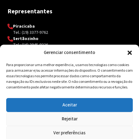
Representantes
Piracicaba
Tel.: (19) 3377-9762
Sertãozinho
Tel.: (16) 3945-9326
Gerenciar consentimento
Para proporcionar uma melhor experiência, usamos tecnologias como cookies
Contato
para armazenar e/ou acessar informações do dispositivo. O consentimento com
essas tecnologias nos permite processar dados como comportamento da
Av. Inácio Curi, 3340 Jardim Sanzovo CEP: 17.204-350
navegação ou IDs exclusivos neste site. O não consentimento ou a revogação do
consentimento pode afetar negativamente determinados recursos e funções.
(14) 98159-0142
contato@ksolda.com.br
Aceitar
Rejeitar
© 2026 Ksolda. Todos os direitos reservados. Site by
Tribox
Ver preferências