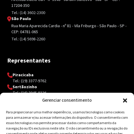
17204-350
Tel.: (14) 3602-2300
São Paulo
Rua Maria Aparecida Cardia - nº 81 - Vila Friburgo - São Paulo - SP -
CEP: 04781-065
Tel.: (14) 5698-2260
Representantes
Piracicaba
Tel.: (19) 3377-9762
Sertãozinho
Tel.: (16) 3945-9326
Gerenciar consentimento
Para proporcionar uma melhor experiência, usamos tecnologias como cookies
Contato
para armazenar e/ou acessar informações do dispositivo. O consentimento com
essas tecnologias nos permite processar dados como comportamento da
navegação ou IDs exclusivos neste site. O não consentimento ou a revogação do
Av. Inácio Curi, 3340 Jardim Sanzovo CEP: 17.204-350
consentimento pode afetar negativamente determinados recursos e funções.