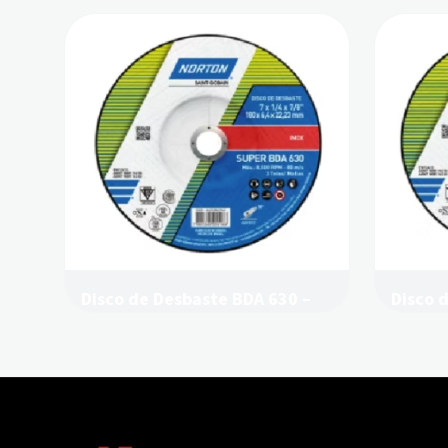
Disco de Desbaste BDA 630 –
Disco 
Norton
Norton