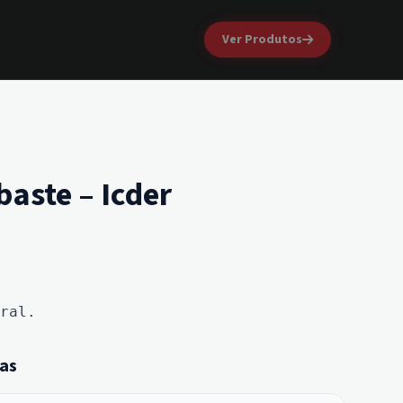
Ver Produtos
baste – Icder
ral.
as