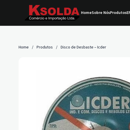
Home
Sobre Nós
Produtos
EP
Home
/
Produtos
/
Disco de Desbaste – Icder