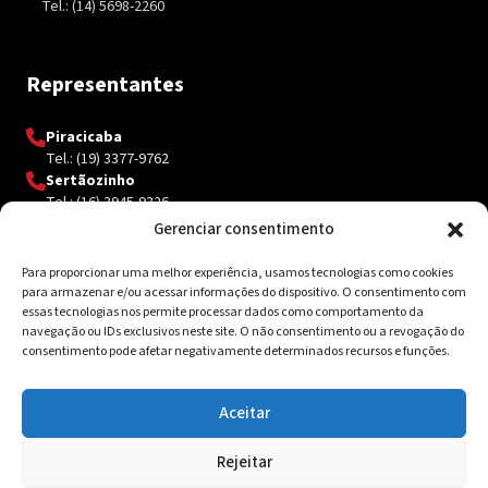
Tel.: (14) 5698-2260
Representantes
Piracicaba
Tel.: (19) 3377-9762
Sertãozinho
Tel.: (16) 3945-9326
Gerenciar consentimento
Para proporcionar uma melhor experiência, usamos tecnologias como cookies
Contato
para armazenar e/ou acessar informações do dispositivo. O consentimento com
essas tecnologias nos permite processar dados como comportamento da
Av. Inácio Curi, 3340 Jardim Sanzovo CEP: 17.204-350
navegação ou IDs exclusivos neste site. O não consentimento ou a revogação do
consentimento pode afetar negativamente determinados recursos e funções.
(14) 98159-0142
contato@ksolda.com.br
Aceitar
Rejeitar