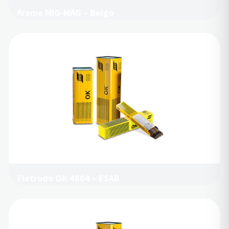
Arame MIG-MAG – Belgo
Eletrodo OK 4804 – ESAB