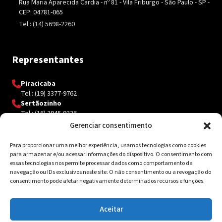
Rua Maria Aparecida Cardia - nº 81 - Vila Friburgo - São Paulo - SP -
CEP: 04781-065
Tel.: (14) 5698-2260
Representantes
Piracicaba
Tel.: (19) 3377-9762
Sertãozinho
Tel.: (16) 3945-9326
Gerenciar consentimento
Para proporcionar uma melhor experiência, usamos tecnologias como cookies
Contato
para armazenar e/ou acessar informações do dispositivo. O consentimento com
essas tecnologias nos permite processar dados como comportamento da
Av. Inácio Curi, 3340 Jardim Sanzovo CEP: 17.204-350
navegação ou IDs exclusivos neste site. O não consentimento ou a revogação do
consentimento pode afetar negativamente determinados recursos e funções.
(14) 98159-0142
contato@ksolda.com.br
Aceitar