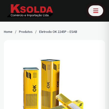
Home
/
Produtos
/
Eletrodo OK 2245P – ESAB