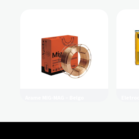
Arame MIG-MAG – Belgo
Eletro