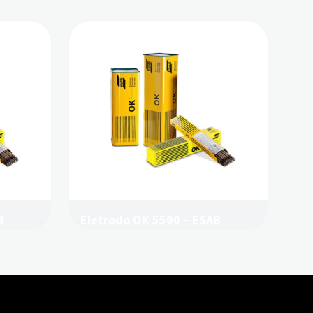
B
Eletrodo OK 5500 – ESAB