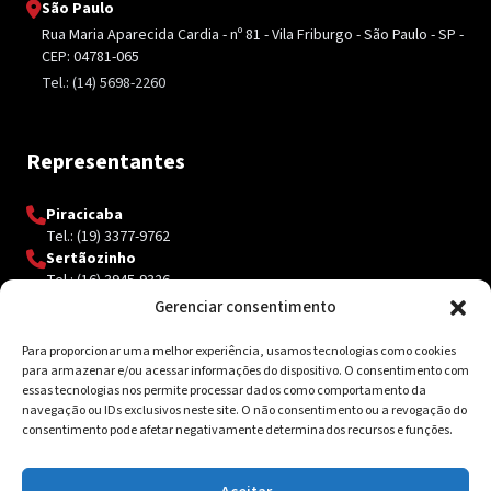
São Paulo
Rua Maria Aparecida Cardia - nº 81 - Vila Friburgo - São Paulo - SP -
CEP: 04781-065
Tel.: (14) 5698-2260
Representantes
Piracicaba
Tel.: (19) 3377-9762
Sertãozinho
Tel.: (16) 3945-9326
Gerenciar consentimento
Para proporcionar uma melhor experiência, usamos tecnologias como cookies
Contato
para armazenar e/ou acessar informações do dispositivo. O consentimento com
essas tecnologias nos permite processar dados como comportamento da
navegação ou IDs exclusivos neste site. O não consentimento ou a revogação do
Av. Inácio Curi, 3340 Jardim Sanzovo CEP: 17.204-350
consentimento pode afetar negativamente determinados recursos e funções.
(14) 98159-0142
contato@ksolda.com.br