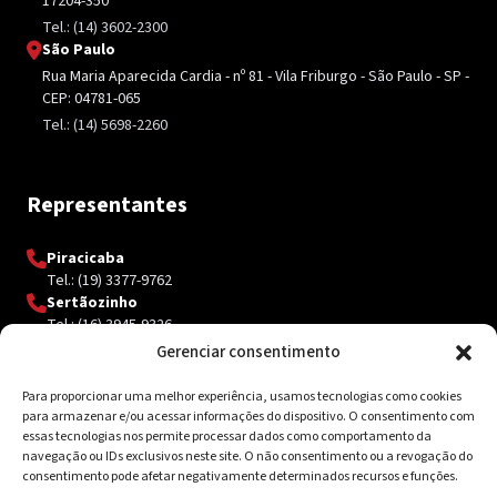
17204-350
Tel.: (14) 3602-2300
São Paulo
Rua Maria Aparecida Cardia - nº 81 - Vila Friburgo - São Paulo - SP -
CEP: 04781-065
Tel.: (14) 5698-2260
Representantes
Piracicaba
Tel.: (19) 3377-9762
Sertãozinho
Tel.: (16) 3945-9326
Gerenciar consentimento
Para proporcionar uma melhor experiência, usamos tecnologias como cookies
Contato
para armazenar e/ou acessar informações do dispositivo. O consentimento com
essas tecnologias nos permite processar dados como comportamento da
Av. Inácio Curi, 3340 Jardim Sanzovo CEP: 17.204-350
navegação ou IDs exclusivos neste site. O não consentimento ou a revogação do
consentimento pode afetar negativamente determinados recursos e funções.
(14) 98159-0142