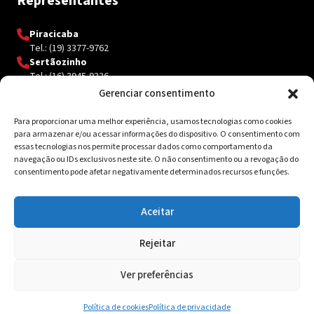
Representantes
Piracicaba
Tel.: (19) 3377-9762
Sertãozinho
Tel.: (16) 3945-9326
Gerenciar consentimento
Para proporcionar uma melhor experiência, usamos tecnologias como cookies
Contato
para armazenar e/ou acessar informações do dispositivo. O consentimento com
essas tecnologias nos permite processar dados como comportamento da
Av. Inácio Curi, 3340 Jardim Sanzovo CEP: 17.204-350
navegação ou IDs exclusivos neste site. O não consentimento ou a revogação do
consentimento pode afetar negativamente determinados recursos e funções.
(14) 98159-0142
contato@ksolda.com.br
Aceitar
Rejeitar
© 2026 Ksolda. Todos os direitos reservados. Site by
Tribox
Ver preferências
Política de Privacidade
Política de cookies
Política de privacidade