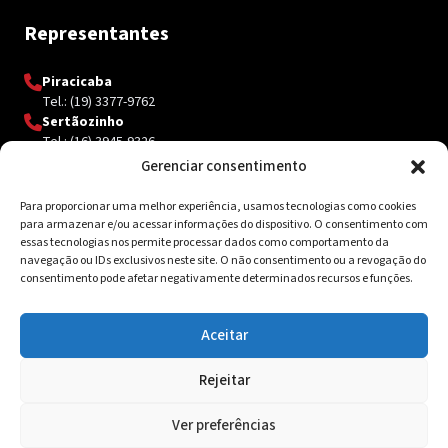
Representantes
Piracicaba
Tel.: (19) 3377-9762
Sertãozinho
Tel.: (16) 3945-9326
Gerenciar consentimento
Para proporcionar uma melhor experiência, usamos tecnologias como cookies
Contato
para armazenar e/ou acessar informações do dispositivo. O consentimento com
essas tecnologias nos permite processar dados como comportamento da
Av. Inácio Curi, 3340 Jardim Sanzovo CEP: 17.204-350
navegação ou IDs exclusivos neste site. O não consentimento ou a revogação do
consentimento pode afetar negativamente determinados recursos e funções.
(14) 98159-0142
contato@ksolda.com.br
Aceitar
Rejeitar
© 2026 Ksolda. Todos os direitos reservados. Site by
Tribox
Ver preferências