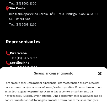
Tel.: (14) 3602-2300
São Paulo
Rua Maria Aparecida Cardia - nº 81 - Vila Friburgo - São Paulo - SP -
CEP: 04781-065
Tel.: (14) 5698-2260
Representantes
Piracicaba
Tel.: (19) 3377-9762
Sertãozinho
Tel.: (16) 3945-9326
Gerenciar consentimento
Para proporcionar uma melhor experiência, usamos tecnologias como cookies
Contato
para armazenar e/ou acessar informações do dispositivo. O consentimento com
essas tecnologias nos permite processar dados como comportamento da
Av. Inácio Curi, 3340 Jardim Sanzovo CEP: 17.204-350
navegação ou IDs exclusivos neste site. O não consentimento ou a revogação do
consentimento pode afetar negativamente determinados recursos e funções.
(14) 98159-0142
contato@ksolda.com.br