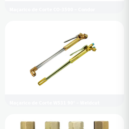
Maçarico de Corte CO-3500 – Condor
Maçarico de Corte W531 90° – Weldcut