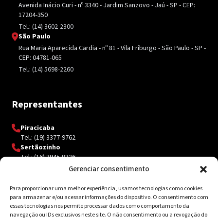
Avenida Inácio Curi - nº 3340 - Jardim Sanzovo - Jaú - SP - CEP:
17204-350
Tel.: (14) 3602-2300
São Paulo
Rua Maria Aparecida Cardia - nº 81 - Vila Friburgo - São Paulo - SP -
CEP: 04781-065
Tel.: (14) 5698-2260
Representantes
Piracicaba
Tel.: (19) 3377-9762
Sertãozinho
Tel.: (16) 3945-9326
Gerenciar consentimento
Para proporcionar uma melhor experiência, usamos tecnologias como cookies
Contato
para armazenar e/ou acessar informações do dispositivo. O consentimento com
essas tecnologias nos permite processar dados como comportamento da
Av. Inácio Curi, 3340 Jardim Sanzovo CEP: 17.204-350
navegação ou IDs exclusivos neste site. O não consentimento ou a revogação do