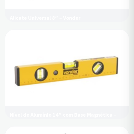
Alicate Universal 8″ – Vonder
Nível de Alumínio 14″ com Base Magnética –
Vonder