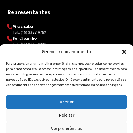
Representantes
Piracicaba
Tel.: (19) 3377-9762
Sertãozinho
Tel.: (16) 3945-9326
Gerenciar consentimento
Para proporcionar uma melhor experiência, usamos tecnologias como cookies
Contato
para armazenar e/ou acessar informações do dispositivo. O consentimento com
essas tecnologias nos permite processar dados como comportamento da
Av. Inácio Curi, 3340 Jardim Sanzovo CEP: 17.204-350
navegação ou IDs exclusivos neste site. O não consentimento ou a revogação do
consentimento pode afetar negativamente determinados recursos e funções.
(14) 98159-0142
contato@ksolda.com.br
Aceitar
Rejeitar
© 2026 Ksolda. Todos os direitos reservados. Site by
Tribox
Ver preferências