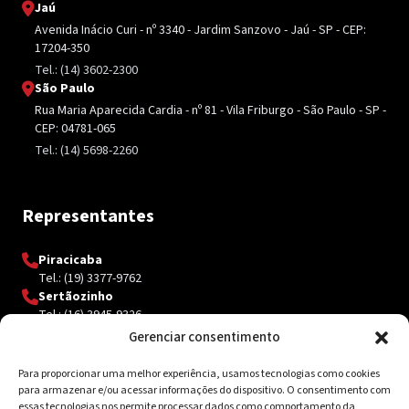
Jaú
Avenida Inácio Curi - nº 3340 - Jardim Sanzovo - Jaú - SP - CEP:
17204-350
Tel.: (14) 3602-2300
São Paulo
Rua Maria Aparecida Cardia - nº 81 - Vila Friburgo - São Paulo - SP -
CEP: 04781-065
Tel.: (14) 5698-2260
Representantes
Piracicaba
Tel.: (19) 3377-9762
Sertãozinho
Tel.: (16) 3945-9326
Gerenciar consentimento
Para proporcionar uma melhor experiência, usamos tecnologias como cookies
Contato
para armazenar e/ou acessar informações do dispositivo. O consentimento com
essas tecnologias nos permite processar dados como comportamento da