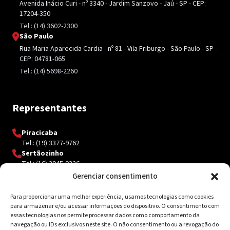
Avenida Inácio Curi - nº 3340 - Jardim Sanzovo - Jaú - SP - CEP:
17204-350
Tel.: (14) 3602-2300
São Paulo
Rua Maria Aparecida Cardia - nº 81 - Vila Friburgo - São Paulo - SP -
CEP: 04781-065
Tel.: (14) 5698-2260
Representantes
Piracicaba
Tel.: (19) 3377-9762
Sertãozinho
Tel.: (16) 3945-9326
Gerenciar consentimento
Para proporcionar uma melhor experiência, usamos tecnologias como cookies
Contato
para armazenar e/ou acessar informações do dispositivo. O consentimento com
essas tecnologias nos permite processar dados como comportamento da
Av. Inácio Curi, 3340 Jardim Sanzovo CEP: 17.204-350
navegação ou IDs exclusivos neste site. O não consentimento ou a revogação do