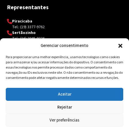
Representantes
Piracicaba
Tel.: (19) 3377-9762
Sertãozinho
Tel.: (16) 3945-9326
Gerenciar consentimento
Para proporcionar uma melhor experiência, usamos tecnologias como cookies
Contato
para armazenar e/ou acessar informações do dispositivo. O consentimento com
essas tecnologias nos permite processar dados como comportamento da
navegação ou IDs exclusivos neste site. O não consentimento ou a revogação do
Av. Inácio Curi, 3340 Jardim Sanzovo CEP: 17.204-350
consentimento pode afetar negativamente determinados recursos e funções.
(14) 98159-0142
contato@ksolda.com.br
Aceitar
Rejeitar
© 2026 Ksolda. Todos os direitos reservados. Site by
Tribox
Ver preferências
Política de Privacidade