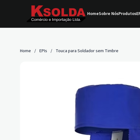
Home
Sobre Nós
Produtos
EP
Home
/
EPIs
/
Touca para Soldador sem Timbre