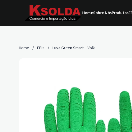
Home
Sobre Nós
Produtos
EP
Home
/
EPIs
/
Luva Green Smart – Volk