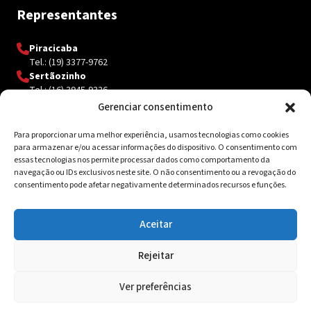
Representantes
Piracicaba
Tel.: (19) 3377-9762
Sertãozinho
Tel.: (16) 3945-9326
Gerenciar consentimento
Para proporcionar uma melhor experiência, usamos tecnologias como cookies
Contato
para armazenar e/ou acessar informações do dispositivo. O consentimento com
essas tecnologias nos permite processar dados como comportamento da
Av. Inácio Curi, 3340 Jardim Sanzovo CEP: 17.204-350
navegação ou IDs exclusivos neste site. O não consentimento ou a revogação do
consentimento pode afetar negativamente determinados recursos e funções.
(14) 98159-0142
contato@ksolda.com.br
Aceitar
Rejeitar
© 2026 Ksolda. Todos os direitos reservados. Site by
Tribox
Ver preferências
Política de Privacidade