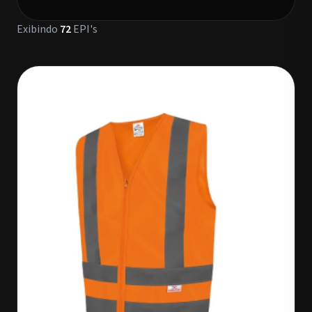
Exibindo
72
EPI's