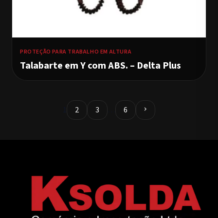
PROTEÇÃO PARA TRABALHO EM ALTURA
Talabarte em Y com ABS. – Delta Plus
1
2
3
…
6
chevron_right