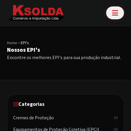
Home
EPI's
chevron_right
Nossos EPI's
Encontre os melhores EPI's para sua produção industrial.
Categorias
Cremes de Proteção
(2)
Equipamentos de Proteção Coletiva (EPC)(
(2)