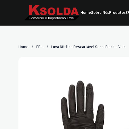
Home
Sobre Nós
Produtos
EP
Home
/
EPIs
/
Luva Nitrílica Descartável Sensi Black – Volk