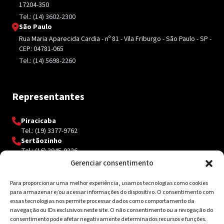
17204-350
Tel.: (14) 3602-2300
São Paulo
Rua Maria Aparecida Cardia - nº 81 - Vila Friburgo - São Paulo - SP -
CEP: 04781-065
Tel.: (14) 5698-2260
Representantes
Piracicaba
Tel.: (19) 3377-9762
Sertãozinho
Tel.: (16) 3945-9326
Gerenciar consentimento
Para proporcionar uma melhor experiência, usamos tecnologias como cookies
Contato
para armazenar e/ou acessar informações do dispositivo. O consentimento com
essas tecnologias nos permite processar dados como comportamento da
Av. Inácio Curi, 3340 Jardim Sanzovo CEP: 17.204-350
navegação ou IDs exclusivos neste site. O não consentimento ou a revogação do
consentimento pode afetar negativamente determinados recursos e funções.
(14) 98159-0142