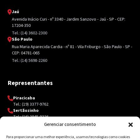
Jaú
Avenida Inácio Curi - nº 3340 - Jardim Sanzovo - Jaú - SP - CEP:
17204-350
Tel.: (14) 3602-2300
São Paulo
Rua Maria Aparecida Cardia - nº 81 - Vila Friburgo - São Paulo - SP -
CEP: 04781-065
Tel.: (14) 5698-2260
Representantes
Piracicaba
Tel.: (19) 3377-9762
Sertãozinho
Tel.: (16) 3945-9326
Gerenciar consentimento
Para proporcionar uma melhor experiência, usamos tecnologias como cookies
Contato