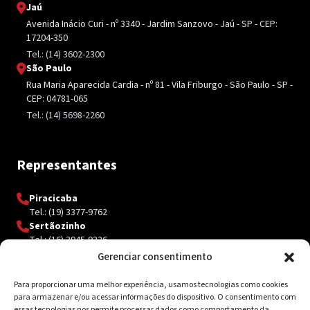
Jaú
Avenida Inácio Curi - nº 3340 - Jardim Sanzovo - Jaú - SP - CEP:
17204-350
Tel.: (14) 3602-2300
São Paulo
Rua Maria Aparecida Cardia - nº 81 - Vila Friburgo - São Paulo - SP -
CEP: 04781-065
Tel.: (14) 5698-2260
Representantes
Piracicaba
Tel.: (19) 3377-9762
Sertãozinho
Tel.: (16) 3945-9326
Gerenciar consentimento
Para proporcionar uma melhor experiência, usamos tecnologias como cookies
Contato
para armazenar e/ou acessar informações do dispositivo. O consentimento com
essas tecnologias nos permite processar dados como comportamento da