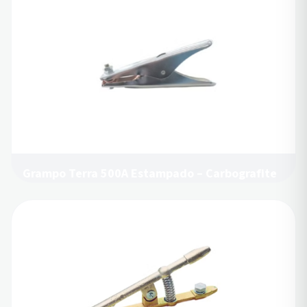
Grampo Terra 500A Estampado – Carbografite