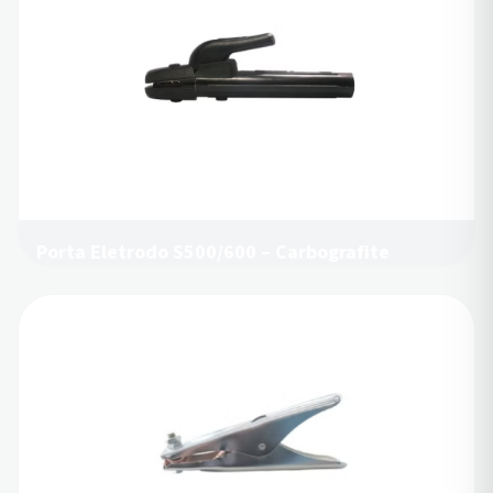
Porta Eletrodo S500/600 – Carbografite