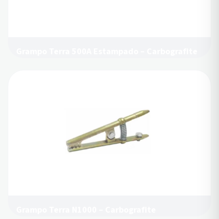
Grampo Terra 500A Estampado – Carbografite
Grampo Terra N1000 – Carbografite