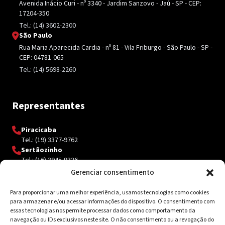
Avenida Inácio Curi - nº 3340 - Jardim Sanzovo - Jaú - SP - CEP:
17204-350
Tel.: (14) 3602-2300
São Paulo
Rua Maria Aparecida Cardia - nº 81 - Vila Friburgo - São Paulo - SP -
CEP: 04781-065
Tel.: (14) 5698-2260
Representantes
Piracicaba
Tel.: (19) 3377-9762
Sertãozinho
Tel.: (16) 3945-9326
Gerenciar consentimento
Para proporcionar uma melhor experiência, usamos tecnologias como cookies
Contato
para armazenar e/ou acessar informações do dispositivo. O consentimento com
essas tecnologias nos permite processar dados como comportamento da
Av. Inácio Curi, 3340 Jardim Sanzovo CEP: 17.204-350
navegação ou IDs exclusivos neste site. O não consentimento ou a revogação do