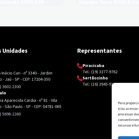
Eletrodo S500/600 –
Grampo Terra 500A Est
rafite
– Carbografite
 Unidades
Representantes
Piracicaba
Tel.: (19) 3377-9762
Inácio Curi - nº 3340 - Jardim
Sertãozinho
 - Jaú - SP - CEP: 17204-350
Tel.: (16) 3945-9326
4) 3602-2300
ulo
a Aparecida Cardia - nº 81 - Vila
Para proporc
o - São Paulo - SP - CEP: 04781-065
e/ou acessar
4) 5698-2260
processar da
consentiment
recursos e fu