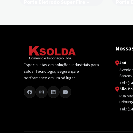
Porta Eletrodo Super Fire –
Porta 
Carbografite
Carbog
Nossas
Jaú
Especialistas em soluções industriais para
Avenida 
solda. Tecnologia, segurança e
Sanzovo
performance em um só lugar.
Tel.: (1
São Pa
Rua Mari
Friburg
Tel.: (1