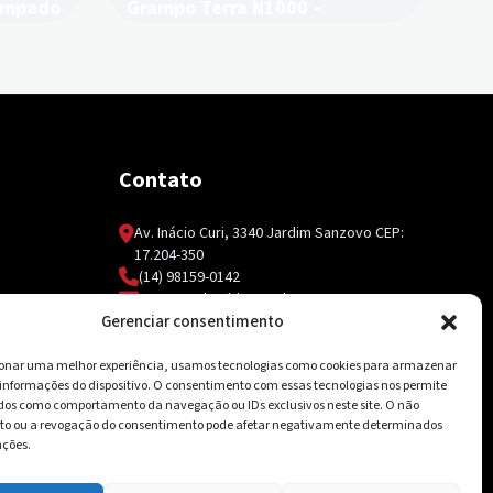
ampado
Grampo Terra N1000 –
Carbografite
Contato
Av. Inácio Curi, 3340 Jardim Sanzovo CEP:
17.204-350
(14) 98159-0142
contato@ksolda.com.br
Gerenciar consentimento
ionar uma melhor experiência, usamos tecnologias como cookies para armazenar
 informações do dispositivo. O consentimento com essas tecnologias nos permite
dos como comportamento da navegação ou IDs exclusivos neste site. O não
o ou a revogação do consentimento pode afetar negativamente determinados
nções.