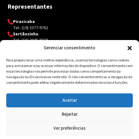
Representantes
Piracicaba
Tel.: (19) 3377-9762
Sertãozinho
Tel.: (16) 3945-9326
Gerenciar consentimento
Para proporcionar uma melhor experiência, usamos tecnologias como cookies
Contato
para armazenar e/ou acessar informações do dispositivo. O consentimento com
essas tecnologias nos permite processar dados como comportamento da
Av. Inácio Curi, 3340 Jardim Sanzovo CEP: 17.204-350
navegação ou IDs exclusivos neste site. O não consentimento ou a revogação do
consentimento pode afetar negativamente determinados recursos e funções.
(14) 98159-0142
contato@ksolda.com.br
Aceitar
Rejeitar
© 2026 Ksolda. Todos os direitos reservados. Site by
Tribox
Ver preferências
Política de Privacidade