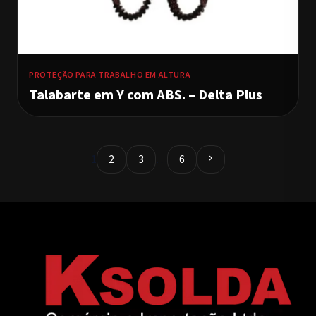
PROTEÇÃO PARA TRABALHO EM ALTURA
Talabarte em Y com ABS. – Delta Plus
1
2
3
…
6
chevron_right