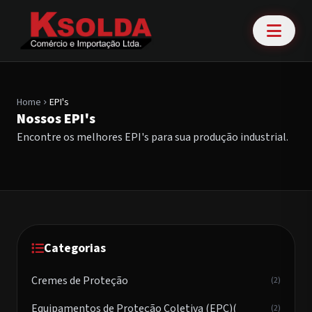
Home
EPI's
chevron_right
Nossos EPI's
Encontre os melhores EPI's para sua produção industrial.
Categorias
Cremes de Proteção
(2)
Equipamentos de Proteção Coletiva (EPC)(
(2)