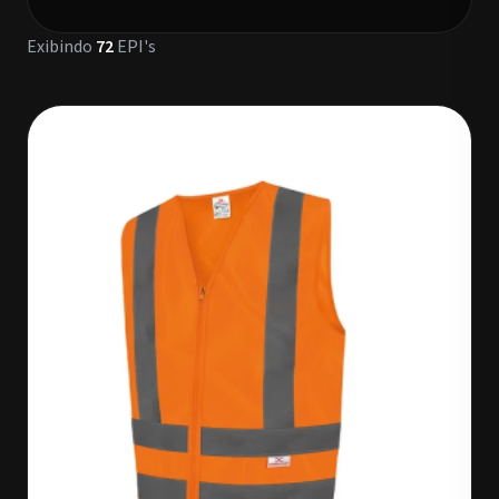
Exibindo
72
EPI's