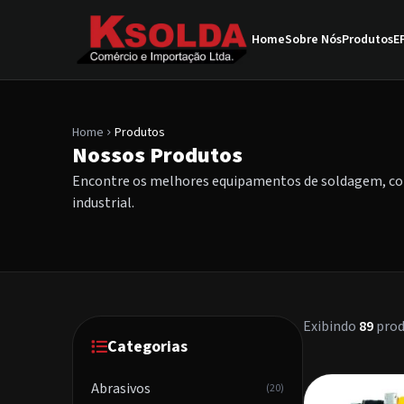
Home
Sobre Nós
Produtos
EP
Home
Produtos
chevron_right
Nossos Produtos
Encontre os melhores equipamentos de soldagem, con
industrial.
Exibindo
89
prod
Categorias
Abrasivos
(20)