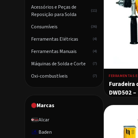
Acessórios e Peças de
(11)
Reposição para Solda
Consumíveis
(36)
Ferramentas Elétricas
(4)
Ferramentas Manuais
(4)
Máquinas de Solda e Corte
(7)
Oxi-combustíveis
(7)
FERRAMENTAS E
Furadeira 
DWD502 – 
Marcas
Alcar
Baden