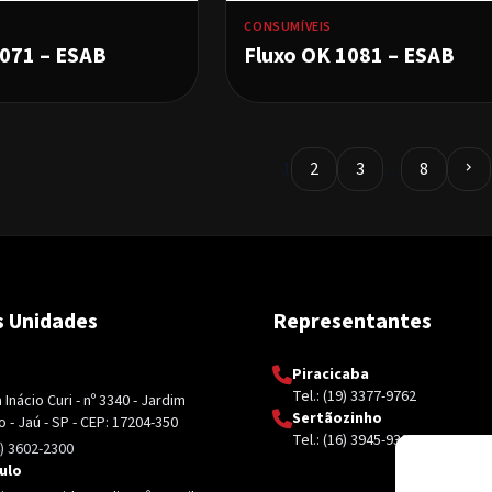
CONSUMÍVEIS
1071 – ESAB
Fluxo OK 1081 – ESAB
1
2
3
…
8
chevron_right
 Unidades
Representantes
Piracicaba
Tel.: (19) 3377-9762
Inácio Curi - nº 3340 - Jardim
Sertãozinho
 - Jaú - SP - CEP: 17204-350
Tel.: (16) 3945-9326
4) 3602-2300
ulo