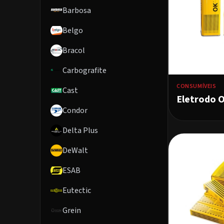
Barbosa
Belgo
Bracol
Carbografite
CONSUMÍVEIS
Cast
Eletrodo 
Condor
Delta Plus
DeWalt
ESAB
Eutectic
Grein