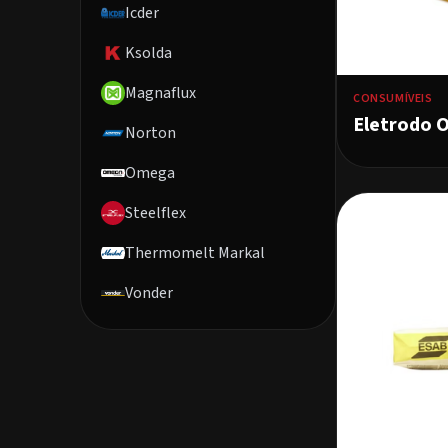
Icder
Ksolda
Magnaflux
CONSUMÍVEIS
Eletrodo 
Norton
Omega
Steelflex
Thermomelt Markal
Vonder