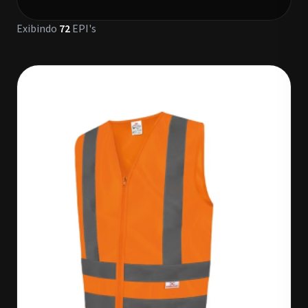
Exibindo
72
EPI's