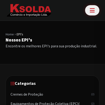
Home
EPI's
chevron_right
Nossos EPI's
Encontre os melhores EPI's para sua produção industrial.
Categorias
Cremes de Proteção
(2)
Equipamentos de Proteção Coletiva (EPC)(
(2)