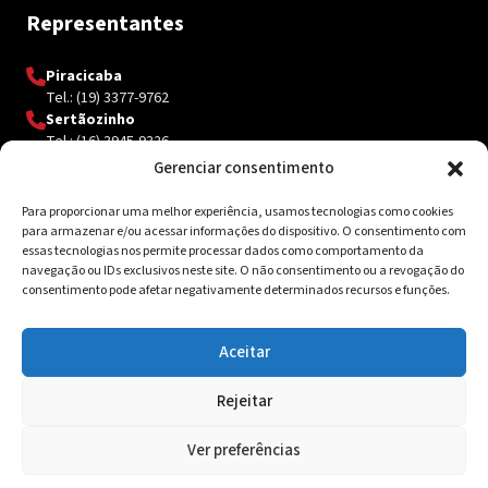
Representantes
Piracicaba
Tel.: (19) 3377-9762
Sertãozinho
Tel.: (16) 3945-9326
Gerenciar consentimento
Para proporcionar uma melhor experiência, usamos tecnologias como cookies
Contato
para armazenar e/ou acessar informações do dispositivo. O consentimento com
essas tecnologias nos permite processar dados como comportamento da
Av. Inácio Curi, 3340 Jardim Sanzovo CEP: 17.204-350
navegação ou IDs exclusivos neste site. O não consentimento ou a revogação do
consentimento pode afetar negativamente determinados recursos e funções.
(14) 98159-0142
contato@ksolda.com.br
Aceitar
Rejeitar
© 2026 Ksolda. Todos os direitos reservados. Site by
Tribox
Ver preferências
Política de Privacidade