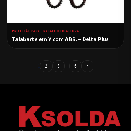
PROTEÇÃO PARA TRABALHO EM ALTURA
Talabarte em Y com ABS. – Delta Plus
1
2
3
…
6
chevron_right