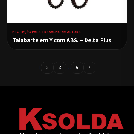
PROTEÇÃO PARA TRABALHO EM ALTURA
Talabarte em Y com ABS. – Delta Plus
1
2
3
…
6
chevron_right