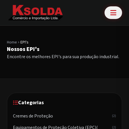
Home
EPI's
chevron_right
Nossos EPI's
Encontre os melhores EPI's para sua produção industrial.
Categorias
Cremes de Proteção
(2)
Equipamentos de Proteção Coletiva (EPC)(
(2)