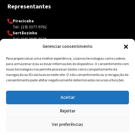
Representantes
Piracicaba
Tel.: (19) 3377-9762
Sertãozinho
Tel.: (16) 3945-9326
Gerenciar consentimento
Para proporcionar uma melhor experiência, usamos tecnologias como cookies
Contato
para armazenar e/ou acessar informações do dispositivo. O consentimento com
essas tecnologias nos permite processar dados como comportamento da
Av. Inácio Curi, 3340 Jardim Sanzovo CEP: 17.204-350
navegação ou IDs exclusivos neste site. O não consentimento ou a revogação do
consentimento pode afetar negativamente determinados recursos e funções.
(14) 98159-0142
contato@ksolda.com.br
Aceitar
Rejeitar
© 2026 Ksolda. Todos os direitos reservados. Site by
Tribox
Ver preferências
Política de Privacidade