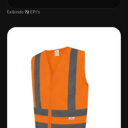
Exibindo
72
EPI's