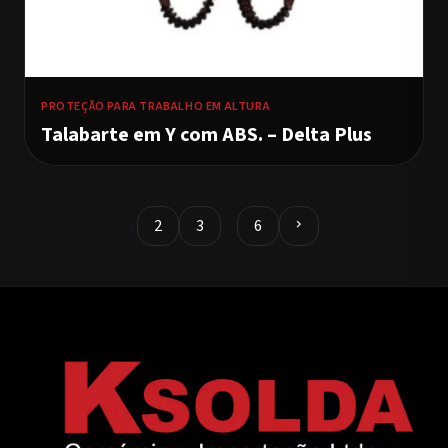
PROTEÇÃO PARA TRABALHO EM ALTURA
Talabarte em Y com ABS. – Delta Plus
1
2
3
…
6
chevron_right