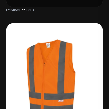
Exibindo
72
EPI's