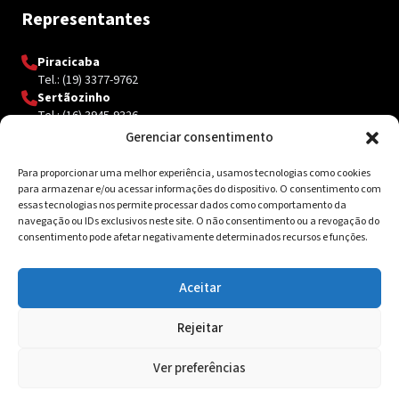
Representantes
Piracicaba
Tel.: (19) 3377-9762
Sertãozinho
Tel.: (16) 3945-9326
Gerenciar consentimento
Para proporcionar uma melhor experiência, usamos tecnologias como cookies
Contato
para armazenar e/ou acessar informações do dispositivo. O consentimento com
essas tecnologias nos permite processar dados como comportamento da
Av. Inácio Curi, 3340 Jardim Sanzovo CEP: 17.204-350
navegação ou IDs exclusivos neste site. O não consentimento ou a revogação do
consentimento pode afetar negativamente determinados recursos e funções.
(14) 98159-0142
contato@ksolda.com.br
Aceitar
Rejeitar
© 2026 Ksolda. Todos os direitos reservados. Site by
Tribox
Ver preferências
Política de Privacidade