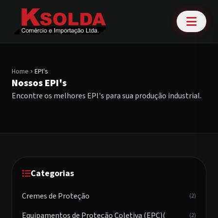
Home
EPI's
chevron_right
Nossos EPI's
Encontre os melhores EPI's para sua produção industrial.
Categorias
Cremes de Proteção
(2)
Equipamentos de Proteção Coletiva (EPC)(
(2)