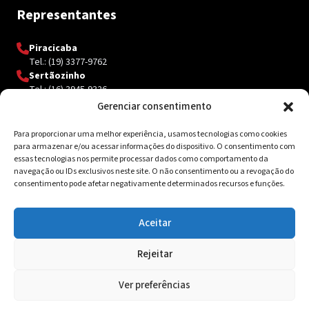
Representantes
Piracicaba
Tel.: (19) 3377-9762
Sertãozinho
Tel.: (16) 3945-9326
Gerenciar consentimento
Para proporcionar uma melhor experiência, usamos tecnologias como cookies
Contato
para armazenar e/ou acessar informações do dispositivo. O consentimento com
essas tecnologias nos permite processar dados como comportamento da
Av. Inácio Curi, 3340 Jardim Sanzovo CEP: 17.204-350
navegação ou IDs exclusivos neste site. O não consentimento ou a revogação do
consentimento pode afetar negativamente determinados recursos e funções.
(14) 98159-0142
contato@ksolda.com.br
Aceitar
Rejeitar
© 2026 Ksolda. Todos os direitos reservados. Site by
Tribox
Ver preferências
Política de Privacidade