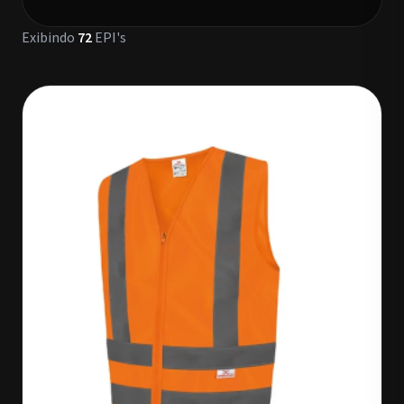
Exibindo
72
EPI's