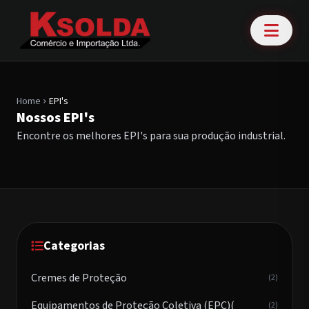
Home
EPI's
chevron_right
Nossos EPI's
Encontre os melhores EPI's para sua produção industrial.
Categorias
Cremes de Proteção
(2)
Equipamentos de Proteção Coletiva (EPC)(
(2)