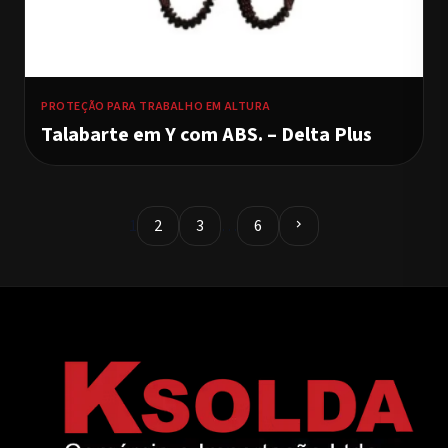
PROTEÇÃO PARA TRABALHO EM ALTURA
Talabarte em Y com ABS. – Delta Plus
1
2
3
…
6
chevron_right