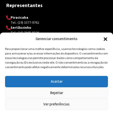
Representantes
Piracicaba
Tel.: (19) 3377-9762
Sertãozinho
Tel.: (16) 3945-9326
Gerenciar consentimento
Para proporcionar uma melhor experiência, usamos tecnologias como cookies
Contato
para armazenar e/ou acessar informações do dispositivo. O consentimento com
essas tecnologias nos permite processar dados como comportamento da
Av. Inácio Curi, 3340 Jardim Sanzovo CEP: 17.204-350
navegação ou IDs exclusivos neste site. O não consentimento ou a revogação do
consentimento pode afetar negativamente determinados recursos e funções.
(14) 98159-0142
contato@ksolda.com.br
Aceitar
Rejeitar
© 2026 Ksolda. Todos os direitos reservados. Site by
Tribox
Ver preferências
Política de Privacidade