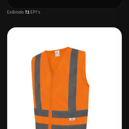
Exibindo
72
EPI's