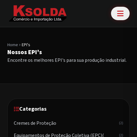
Home
EPI's
chevron_right
Nossos EPI's
Encontre os melhores EPI's para sua produção industrial.
Categorias
Cremes de Proteção
(2)
Equipamentos de Proteção Coletiva (EPC)(
(2)