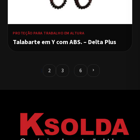
PROTEÇÃO PARA TRABALHO EM ALTURA
Talabarte em Y com ABS. – Delta Plus
1
2
3
…
6
chevron_right