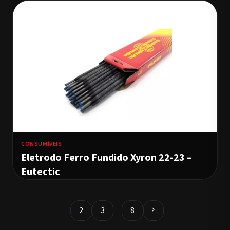
CONSUMÍVEIS
Eletrodo Ferro Fundido Xyron 22-23 –
Eutectic
1
2
3
…
8
chevron_right