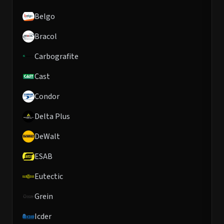
Belgo
Bracol
Carbografite
Cast
Condor
Delta Plus
DeWalt
ESAB
Eutectic
Grein
Icder