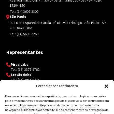
Avenida Inácio Curi - nº 3340 - Jardim Sanzovo - Jaú - SP - CEP:
17204-350
Tel.: (14) 3602-2300
São Paulo
Rua Maria Aparecida Cardia - nº 81 - Vila Friburgo - São Paulo - SP -
CEP: 04781-065
Tel.: (14) 5698-2260
Representantes
Piracicaba
Tel.: (19) 3377-9762
Sertãozinho
Tel.: (16) 3945-9326
Gerenciar consentimento
Para proporcionar uma melhor experiência, usamos tecnologias como cookies
Contato
para armazenar e/ou acessar informações do dispositivo. O consentimento com
essas tecnologias nos permite processar dados como comportamento da
Av. Inácio Curi, 3340 Jardim Sanzovo CEP: 17.204-350
navegação ou IDs exclusivos neste site. O não consentimento ou a revogação do