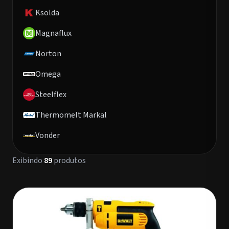
Ksolda
Magnaflux
Norton
Omega
Steelflex
Thermomelt Markal
Vonder
Exibindo
89
produtos