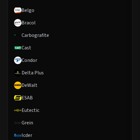
Belgo
Bracol
Carbografite
Cast
Condor
Delta Plus
DeWalt
ESAB
Eutectic
Grein
Icder