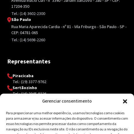
Avenida Inácio Curi - nº 3340 - Jardim Sanzovo - Jaú - SP - CEP:
17204-350
Tel.: (14) 3602-2300
São Paulo
Rua Maria Aparecida Cardia - nº 81 - Vila Friburgo - São Paulo - SP -
CEP: 04781-065
Tel.: (14) 5698-2260
Representantes
Piracicaba
Tel.: (19) 3377-9762
Sertãozinho
Tel.: (16) 3945-9326
Gerenciar consentimento
Para proporcionar uma melhor experiência, usamos tecnologias como cookies
Contato
para armazenar e/ou acessar informações do dispositivo. O consentimento com
essas tecnologias nos permite processar dados como comportamento da
Av. Inácio Curi, 3340 Jardim Sanzovo CEP: 17.204-350
navegação ou IDs exclusivos neste site. O não consentimento ou a revogação do