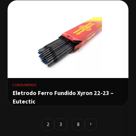
CONSUMÍVEIS
Eletrodo Ferro Fundido Xyron 22-23 –
Eutectic
1
2
3
…
8
chevron_right