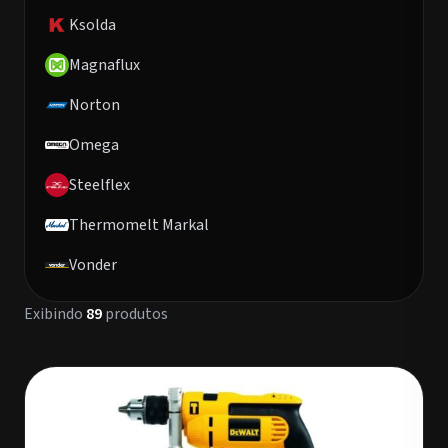
Ksolda
Magnaflux
Norton
Omega
Steelflex
Thermomelt Markal
Vonder
Exibindo
89
produtos